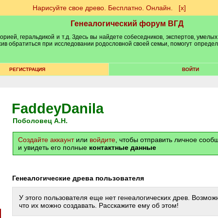
Нарисуйте свое древо. Бесплатно. Онлайн.
[х]
Генеалогический форум ВГД
рией, геральдикой и т.д. Здесь вы найдете собеседников, экспертов, умелых
рхив обратиться при исследовании родословной своей семьи, помогут опреде
РЕГИСТРАЦИЯ
ВОЙТИ
FaddeyDanila
Поболовец А.Н.
Создайте аккаунт
или
войдите
, чтобы отправить личное соо
и увидеть его полные
контактные данные
Генеалогические древа пользователя
У этого пользователя еще нет генеалогических древ. Возможн
что их можно создавать. Расскажите ему об этом!