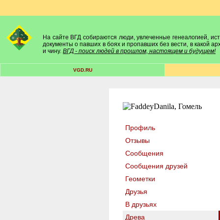
На сайте ВГД собираются люди, увлеченные генеалогией, исто
документы о павших в боях и пропавших без вести, в какой а
и чину.
ВГД - поиск людей в прошлом, настоящем и будущем!
VGD.RU
Профиль
Отзывы
Сообщения
Сообщения друзей
Геометки
Друзья
В друзьях
Древа