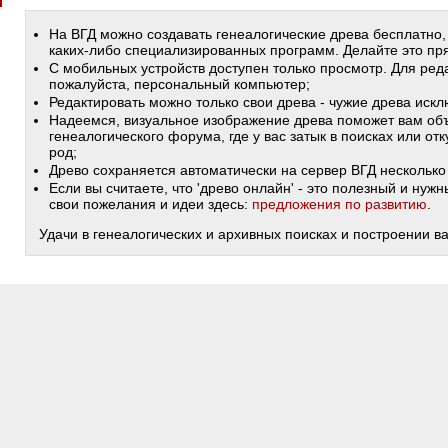
На ВГД можно создавать генеалогические древа бесплатно,
каких-либо специализированных программ. Делайте это пря
С мобильных устройств доступен только просмотр. Для ред
пожалуйста, персональный компьютер;
Редактировать можно только свои древа - чужие древа иск
Надеемся, визуальное изображение древа поможет вам объ
генеалогического форума, где у вас затык в поисках или от
род;
Древо сохраняется автоматически на сервер ВГД несколько 
Если вы считаете, что 'древо онлайн' - это полезный и ну
свои пожелания и идеи здесь:
предложения по развитию
.
Удачи в генеалогических и архивных поисках и построении в