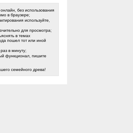
 онлайн, без использования
мо в браузере;
актирования используйте,
лючительно для просмотра;
яснять в темах
куда пошел тот или иной
раз в минуту;
жный функционал, пишите
ашего семейного древа!