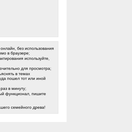
 онлайн, без использования
мо в браузере;
актирования используйте,
лючительно для просмотра;
яснять в темах
куда пошел тот или иной
раз в минуту;
жный функционал, пишите
ашего семейного древа!