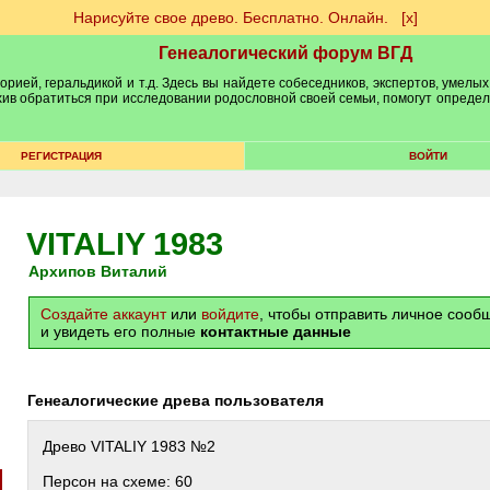
Нарисуйте свое древо. Бесплатно. Онлайн.
[х]
Генеалогический форум ВГД
рией, геральдикой и т.д. Здесь вы найдете собеседников, экспертов, умелых
рхив обратиться при исследовании родословной своей семьи, помогут опреде
РЕГИСТРАЦИЯ
ВОЙТИ
VITALIY 1983
Архипов Виталий
Создайте аккаунт
или
войдите
, чтобы отправить личное соо
и увидеть его полные
контактные данные
Генеалогические древа пользователя
Древо VITALIY 1983 №2
Персон на схеме: 60