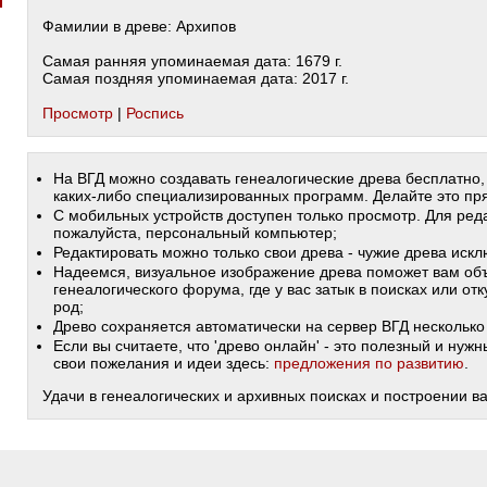
Фамилии в древе: Архипов
Самая ранняя упоминаемая дата: 1679 г.
Самая поздняя упоминаемая дата: 2017 г.
Просмотр
|
Роспись
На ВГД можно создавать генеалогические древа бесплатно,
каких-либо специализированных программ. Делайте это пря
С мобильных устройств доступен только просмотр. Для ред
пожалуйста, персональный компьютер;
Редактировать можно только свои древа - чужие древа иск
Надеемся, визуальное изображение древа поможет вам объ
генеалогического форума, где у вас затык в поисках или от
род;
Древо сохраняется автоматически на сервер ВГД несколько 
Если вы считаете, что 'древо онлайн' - это полезный и ну
свои пожелания и идеи здесь:
предложения по развитию
.
Удачи в генеалогических и архивных поисках и построении в