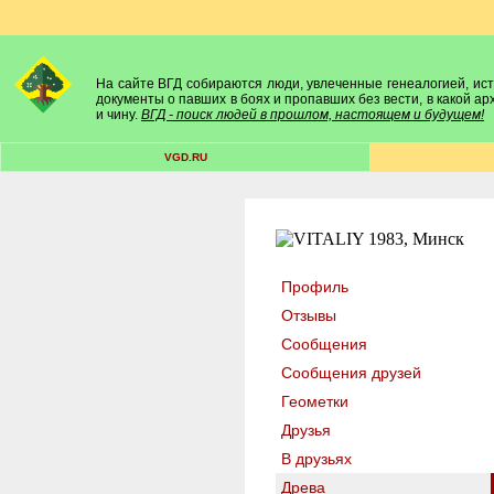
На сайте ВГД собираются люди, увлеченные генеалогией, исто
документы о павших в боях и пропавших без вести, в какой а
и чину.
ВГД - поиск людей в прошлом, настоящем и будущем!
VGD.RU
Профиль
Отзывы
Сообщения
Сообщения друзей
Геометки
Друзья
В друзьях
Древа