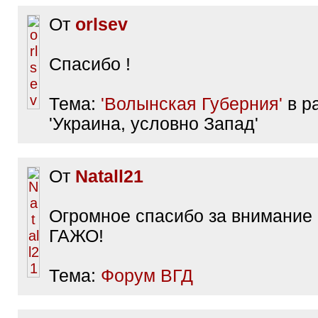
От
orlsev
Спасибо !
Тема:
'Волынская Губерния'
в р
'Украина, условно Запад'
От
Natall21
Огромное спасибо за внимание
ГАЖО!
Тема:
Форум ВГД