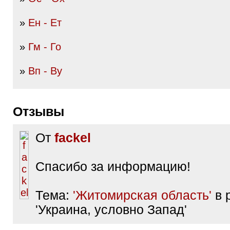
»
Ен - Ет
»
Гм - Го
»
Вп - Ву
Отзывы
От
fackel
Спасибо за информацию!
Тема:
'Житомирская область'
в 
'Украина, условно Запад'