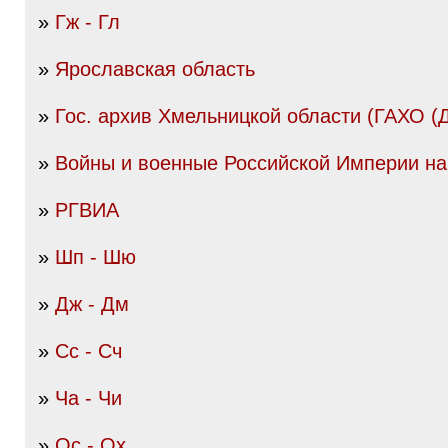
»
Гж - Гл
»
Ярославская область
»
Гос. архив Хмельницкой области (ГАХО (
»
Войны и военные Российской Империи нач
»
РГВИА
»
Шп - Шю
»
Дж - Дм
»
Сс - Сч
»
Ча - Чи
»
Ос - Ох