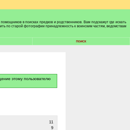
 помощников в поисках предков и родственников. Вам подскажут где искать
лить по старой фотографии принадлежность к воинским частям, ведомствам
ПОИСК
бщение этому пользователю
11
9