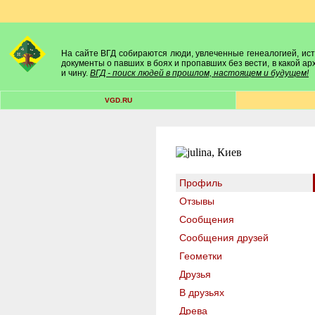
На сайте ВГД собираются люди, увлеченные генеалогией, исто
документы о павших в боях и пропавших без вести, в какой а
и чину.
ВГД - поиск людей в прошлом, настоящем и будущем!
VGD.RU
Профиль
Отзывы
Сообщения
Сообщения друзей
Геометки
Друзья
В друзьях
Древа