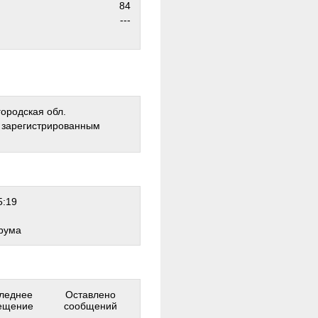
84
---
городская обл.
о зарегистрированным
5:19
рума
леднее
Оставлено
ещение
сообщений