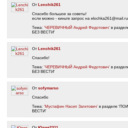
От
Lenchik261
Спасибо большое за советы!
если можно - киньте запрос на elochka261@mail.ru
Тема:
'ЧЕРЕВИЧНЫЙ Андрей Федотович'
в разде
БЕЗ ВЕСТИ'
От
Lenchik261
Спасибо!
Тема:
'ЧЕРЕВИЧНЫЙ Андрей Федотович'
в разде
БЕЗ ВЕСТИ'
От
sofymarso
Спасибо
Тема:
'Мустафин Насип Загитович'
в разделе 'П
ВЕСТИ'
От
Юлия2311