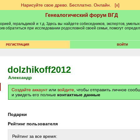
Нарисуйте свое древо. Бесплатно. Онлайн.
[х]
Генеалогический форум ВГД
рией, геральдикой и т.д. Здесь вы найдете собеседников, экспертов, умелых
рхив обратиться при исследовании родословной своей семьи, помогут опреде
РЕГИСТРАЦИЯ
ВОЙТИ
dolzhikoff2012
александр
Создайте аккаунт
или
войдите
, чтобы отправить личное соо
и увидеть его полные
контактные данные
Подарки
Рейтинг пользователя
Рейтинг за все время: