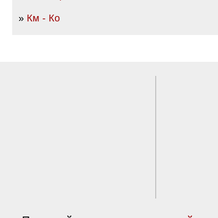
»
Км - Ко