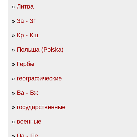
»
Литва
»
За - Зг
»
Кр - Кш
»
Польша (Polska)
»
Гербы
»
географические
»
Ва - Вж
»
государственные
»
военные
»
Па - Пе