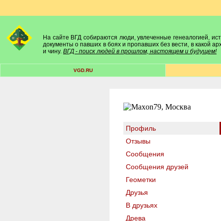
На сайте ВГД собираются люди, увлеченные генеалогией, исто
документы о павших в боях и пропавших без вести, в какой а
и чину.
ВГД - поиск людей в прошлом, настоящем и будущем!
VGD.RU
Профиль
Отзывы
Сообщения
Сообщения друзей
Геометки
Друзья
В друзьях
Древа