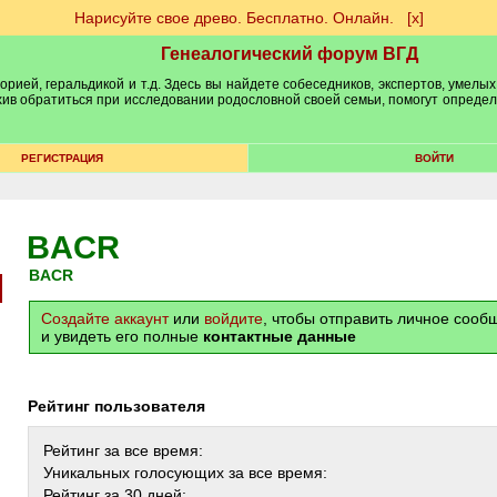
Нарисуйте свое древо. Бесплатно. Онлайн.
[х]
Генеалогический форум ВГД
рией, геральдикой и т.д. Здесь вы найдете собеседников, экспертов, умелых
рхив обратиться при исследовании родословной своей семьи, помогут опреде
РЕГИСТРАЦИЯ
ВОЙТИ
BACR
BACR
Создайте аккаунт
или
войдите
, чтобы отправить личное соо
и увидеть его полные
контактные данные
Рейтинг пользователя
Рейтинг за все время:
Уникальных голосующих за все время:
Рейтинг за 30 дней: