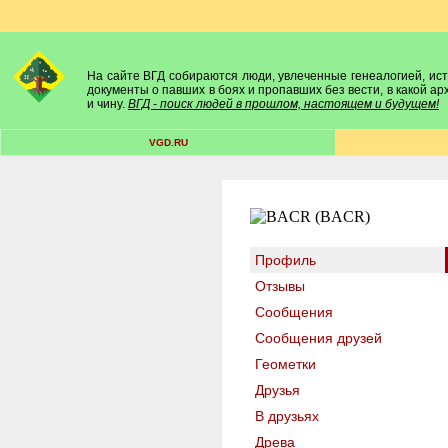
На сайте ВГД собираются люди, увлеченные генеалогией, исто
документы о павших в боях и пропавших без вести, в какой а
и чину.
ВГД - поиск людей в прошлом, настоящем и будущем!
VGD.RU
Профиль
Отзывы
Сообщения
Сообщения друзей
Геометки
Друзья
В друзьях
Древа