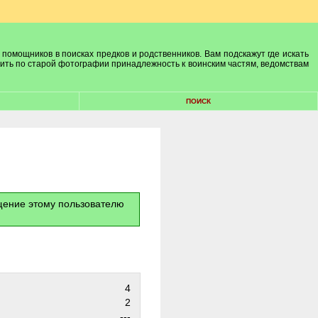
 помощников в поисках предков и родственников. Вам подскажут где искать
лить по старой фотографии принадлежность к воинским частям, ведомствам
ПОИСК
бщение этому пользователю
4
2
---