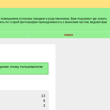
 помощников в поисках предков и родственников. Вам подскажут где искать
лить по старой фотографии принадлежность к воинским частям, ведомствам
ПОИСК
бщение этому пользователю
13
8
3