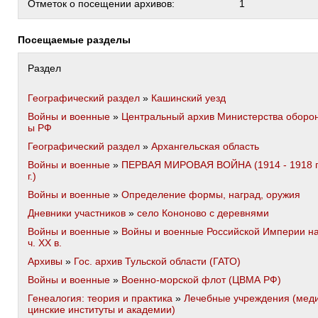
Отметок о посещении архивов:
1
Посещаемые разделы
Раздел
Географический раздел
»
Кашинский уезд
Войны и военные
»
Центральный архив Министерства оборо
ы РФ
Географический раздел
»
Архангельская область
Войны и военные
»
ПЕРВАЯ МИРОВАЯ ВОЙНА (1914 - 1918 
г.)
Войны и военные
»
Определение формы, наград, оружия
Дневники участников
»
село Кононово с деревнями
Войны и военные
»
Войны и военные Российской Империи н
ч. XX в.
Архивы
»
Гос. архив Тульской области (ГАТО)
Войны и военные
»
Военно-морской флот (ЦВМА РФ)
Генеалогия: теория и практика
»
Лечебные учреждения (мед
цинские институты и академии)