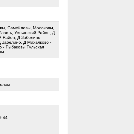
овы, Самойловы, Молоковы,
ласть, Устьянский Район, Д
й Район, Д Забелино,
 Забелино, Д Михалково -
о - Рыбаковы Тульская
ны
телем
9:44