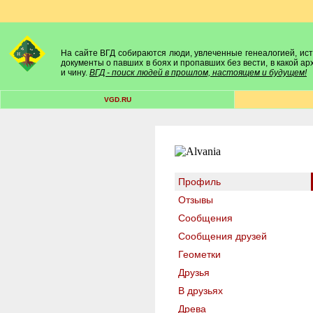
На сайте ВГД собираются люди, увлеченные генеалогией, исто
документы о павших в боях и пропавших без вести, в какой а
и чину.
ВГД - поиск людей в прошлом, настоящем и будущем!
VGD.RU
Профиль
Отзывы
Сообщения
Сообщения друзей
Геометки
Друзья
В друзьях
Древа