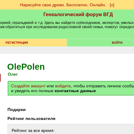
Нарисуйте свое древо. Бесплатно. Онлайн.
[х]
Генеалогический форум ВГД
рией, геральдикой и т.д. Здесь вы найдете собеседников, экспертов, умелых
рхив обратиться при исследовании родословной своей семьи, помогут опреде
РЕГИСТРАЦИЯ
ВОЙТИ
OlePolen
Олег
Создайте аккаунт
или
войдите
, чтобы отправить личное соо
и увидеть его полные
контактные данные
Подарки
Рейтинг пользователя
Рейтинг за все время: