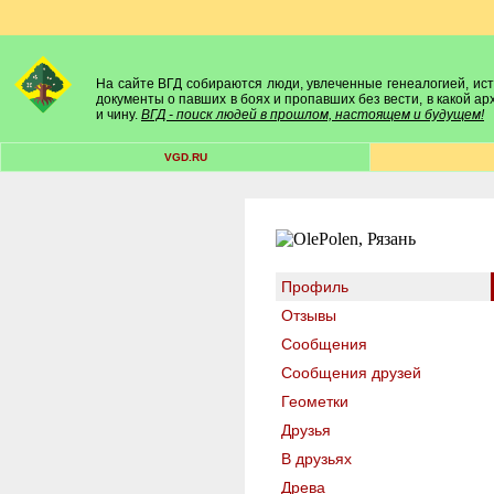
На сайте ВГД собираются люди, увлеченные генеалогией, исто
документы о павших в боях и пропавших без вести, в какой а
и чину.
ВГД - поиск людей в прошлом, настоящем и будущем!
VGD.RU
Профиль
Отзывы
Сообщения
Сообщения друзей
Геометки
Друзья
В друзьях
Древа