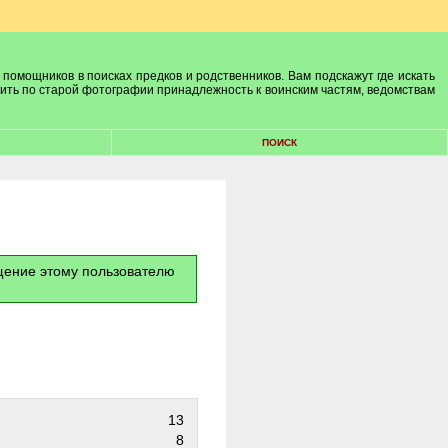
 помощников в поисках предков и родственников. Вам подскажут где искать
лить по старой фотографии принадлежность к воинским частям, ведомствам
ПОИСК
бщение этому пользователю
13
8