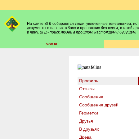
На сайте ВГД собираются люди, увлеченные генеалогией, исто
документы о павших в боях и пропавших без вести, в какой а
и чину.
ВГД - поиск людей в прошлом, настоящем и будущем!
VGD.RU
Профиль
Отзывы
Сообщения
Сообщения друзей
Геометки
Друзья
В друзьях
Древа