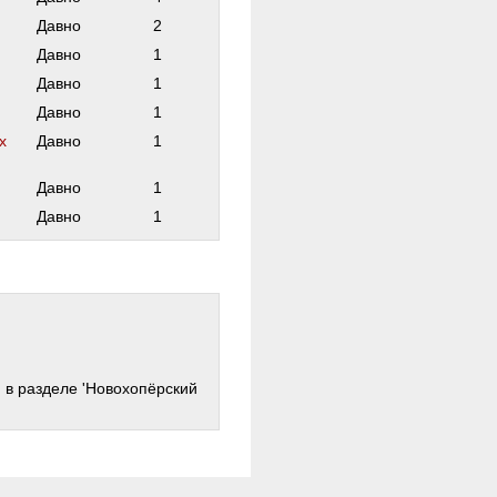
Давно
2
Давно
1
Давно
1
Давно
1
х
Давно
1
Давно
1
Давно
1
'
в разделе 'Новохопёрский