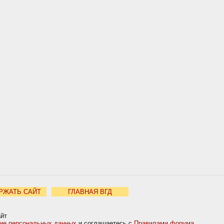
РЖАТЬ САЙТ
ГЛАВНАЯ ВГД
айт
ние персональных данных
и соглашаетесь с
Правилами форума