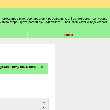
 помощников в поисках предков и родственников. Вам подскажут где искать
лить по старой фотографии принадлежность к воинским частям, ведомствам
ПОИСК
бщение этому пользователю
2
5