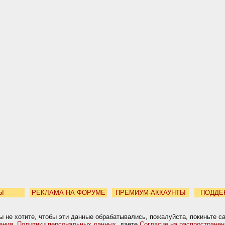
Ы
РЕКЛАМА НА ФОРУМЕ
ПРЕМИУМ-АККАУНТЫ
ПОДДЕ
ы не хотите, чтобы эти данные обрабатывались, пожалуйста, покиньте с
ения
,
Политики персональных данных
, даете
Согласие на распростране