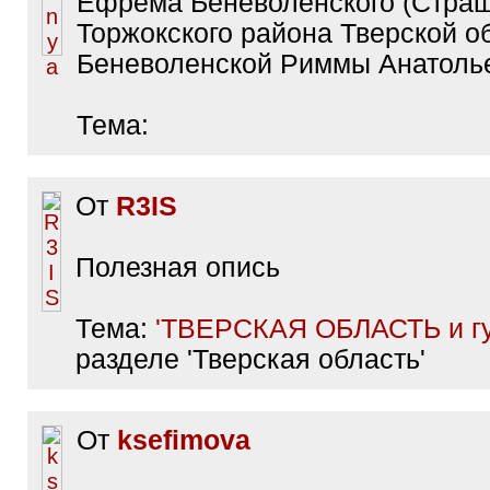
Ефрема Беневоленского (Стра
Торжокского района Тверской об
Беневоленской Риммы Анатоль
Тема:
От
R3IS
Полезная опись
Тема:
'ТВЕРСКАЯ ОБЛАСТЬ и гу
разделе 'Тверская область'
От
ksefimova