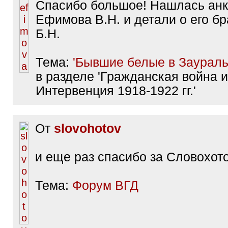
Спасибо большое! Нашлась анк
Ефимова В.Н. и детали о его б
Б.Н.
Тема:
'Бывшие белые в Заураль
в разделе 'Гражданская война и
Интервенция 1918-1922 гг.'
От
slovohotov
и еще раз спасибо за Словохот
Тема:
Форум ВГД