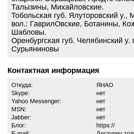
Талызины, Михайловские.
Тобольская губ. Ялуторовский у., 
вол.: ГаврилОвские, Ботанины, Ко
Шабловы.
Оренбургская губ. Челябинский у. г
Сурьяниновы
Контактная информация
Откуда:
ЯНАО
Skype:
нет
Yahoo Messenger:
нет
MSN:
нет
Jabber:
нет
Блог:
https://
E-mail:
Доступен тол