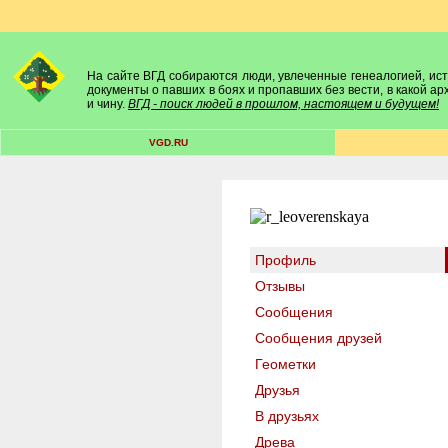
На сайте ВГД собираются люди, увлеченные генеалогией, исто
документы о павших в боях и пропавших без вести, в какой а
и чину.
ВГД - поиск людей в прошлом, настоящем и будущем!
VGD.RU
Профиль
Отзывы
Сообщения
Сообщения друзей
Геометки
Друзья
В друзьях
Древа