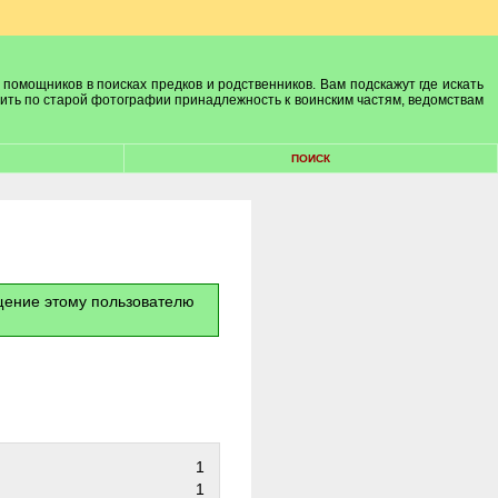
 помощников в поисках предков и родственников. Вам подскажут где искать
лить по старой фотографии принадлежность к воинским частям, ведомствам
ПОИСК
бщение этому пользователю
1
1