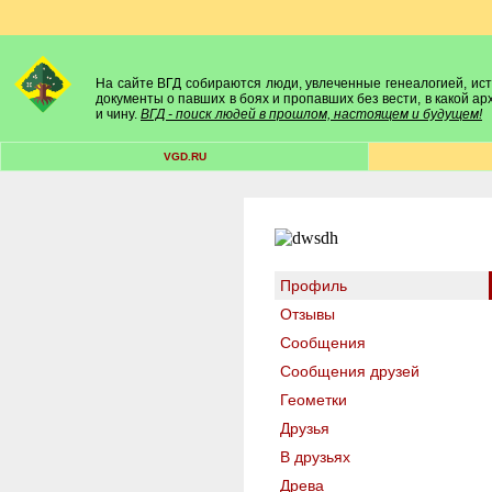
На сайте ВГД собираются люди, увлеченные генеалогией, исто
документы о павших в боях и пропавших без вести, в какой а
и чину.
ВГД - поиск людей в прошлом, настоящем и будущем!
VGD.RU
Профиль
Отзывы
Сообщения
Сообщения друзей
Геометки
Друзья
В друзьях
Древа