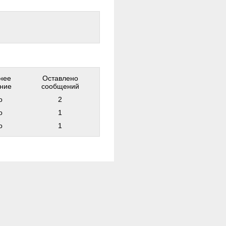
нее
Оставлено
ние
сообщений
о
2
о
1
о
1