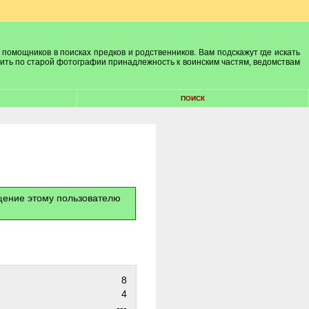
 помощников в поисках предков и родственников. Вам подскажут где искать
лить по старой фотографии принадлежность к воинским частям, ведомствам
ПОИСК
бщение этому пользователю
8
4
---