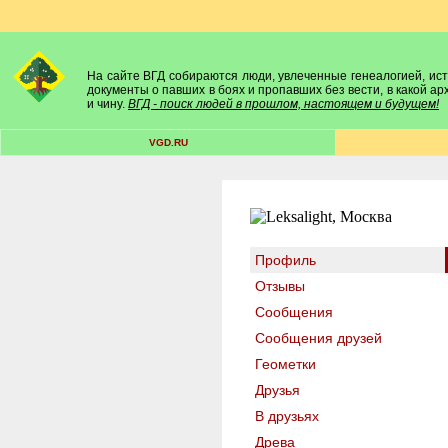
На сайте ВГД собираются люди, увлеченные генеалогией, исто
документы о павших в боях и пропавших без вести, в какой а
и чину.
ВГД - поиск людей в прошлом, настоящем и будущем!
VGD.RU
Профиль
Отзывы
Сообщения
Сообщения друзей
Геометки
Друзья
В друзьях
Древа