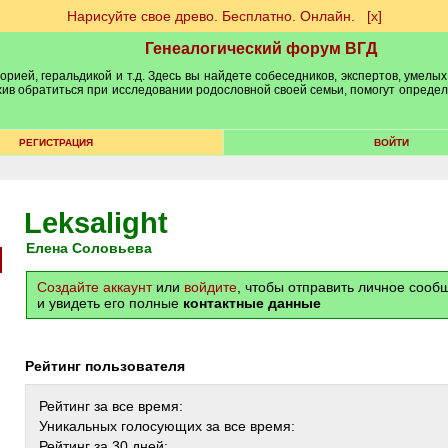
Нарисуйте свое древо. Бесплатно. Онлайн.
[х]
Генеалогический форум ВГД
рией, геральдикой и т.д. Здесь вы найдете собеседников, экспертов, умелых
рхив обратиться при исследовании родословной своей семьи, помогут опреде
РЕГИСТРАЦИЯ
ВОЙТИ
Leksalight
Елена Соловьева
Создайте аккаунт
или
войдите
, чтобы отправить личное соо
и увидеть его полные
контактные данные
Рейтинг пользователя
Рейтинг за все время:
Уникальных голосующих за все время:
Рейтинг за 30 дней: