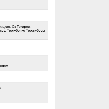
оицкая, Ск Токарев,
ков, Трегубенко Треигубовы
телем
3