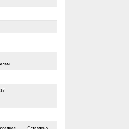
телем
:17
следнее
Оставлено