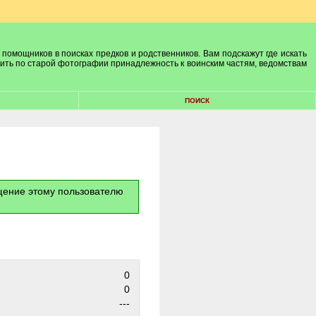
 помощников в поисках предков и родственников. Вам подскажут где искать
лить по старой фотографии принадлежность к воинским частям, ведомствам
ПОИСК
бщение этому пользователю
0
0
---