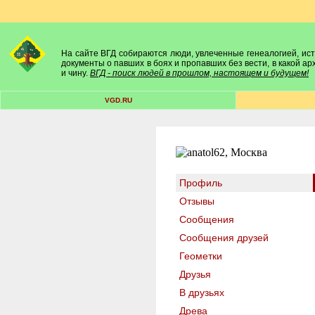
На сайте ВГД собираются люди, увлеченные генеалогией, исто
документы о павших в боях и пропавших без вести, в какой а
и чину.
ВГД - поиск людей в прошлом, настоящем и будущем!
VGD.RU
Профиль
Отзывы
Сообщения
Сообщения друзей
Геометки
Друзья
В друзьях
Древа