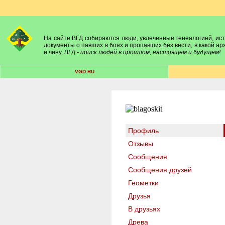
На сайте ВГД собираются люди, увлеченные генеалогией, исто
документы о павших в боях и пропавших без вести, в какой а
и чину.
ВГД - поиск людей в прошлом, настоящем и будущем!
VGD.RU
Профиль
Отзывы
Сообщения
Сообщения друзей
Геометки
Друзья
В друзьях
Древа