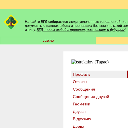
На сайте ВГД собираются люди, увлеченные генеалогией, исто
документы о павших в боях и пропавших без вести, в какой а
и чину.
ВГД - поиск людей в прошлом, настоящем и будущем!
VGD.RU
Профиль
Отзывы
Сообщения
Сообщения друзей
Геометки
Друзья
В друзьях
Древа