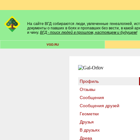
На сайте ВГД собираются люди, увлеченные генеалогией, исто
документы о павших в боях и пропавших без вести, в какой а
и чину.
ВГД - поиск людей в прошлом, настоящем и будущем!
VGD.RU
Профиль
Отзывы
Сообщения
Сообщения друзей
Геометки
Друзья
В друзьях
Древа