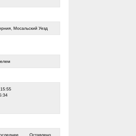
ерния, Мосальский Уезд
телем
 15:55
6:34
оследнее
Оставлено