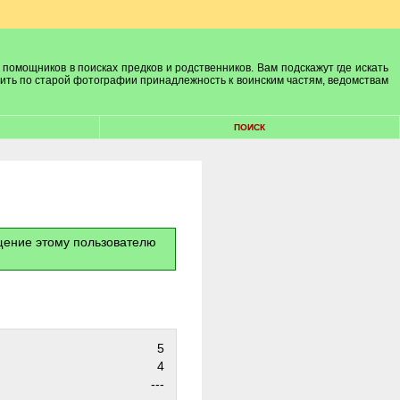
 помощников в поисках предков и родственников. Вам подскажут где искать
лить по старой фотографии принадлежность к воинским частям, ведомствам
ПОИСК
бщение этому пользователю
5
4
---