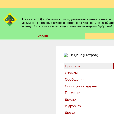
На сайте ВГД собираются люди, увлеченные генеалогией, исто
документы о павших в боях и пропавших без вести, в какой а
и чину.
ВГД - поиск людей в прошлом, настоящем и будущем!
VGD.RU
Профиль
Отзывы
Сообщения
Сообщения друзей
Геометки
Друзья
В друзьях
Древа