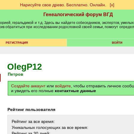
Нарисуйте свое древо. Бесплатно. Онлайн.
[х]
Генеалогический форум ВГД
рией, геральдикой и т.д. Здесь вы найдете собеседников, экспертов, умелых
рхив обратиться при исследовании родословной своей семьи, помогут опреде
РЕГИСТРАЦИЯ
ВОЙТИ
OlegP12
Петров
Создайте аккаунт
или
войдите
, чтобы отправить личное соо
и увидеть его полные
контактные данные
Рейтинг пользователя
Рейтинг за все время:
Уникальных голосующих за все время:
Рейтинг за 30 дней: