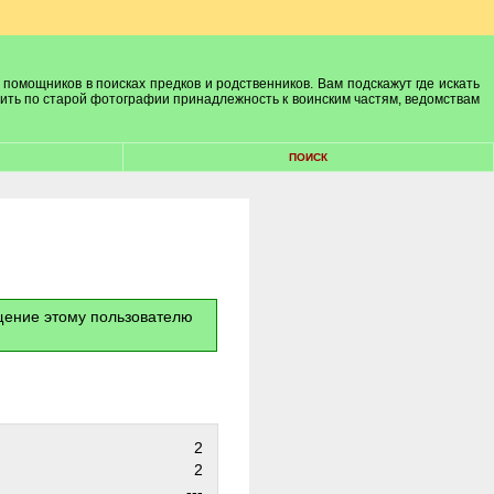
 помощников в поисках предков и родственников. Вам подскажут где искать
лить по старой фотографии принадлежность к воинским частям, ведомствам
ПОИСК
бщение этому пользователю
2
2
---