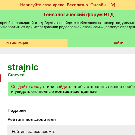
Нарисуйте свое древо. Бесплатно. Онлайн.
[х]
Генеалогический форум ВГД
рией, геральдикой и т.д. Здесь вы найдете собеседников, экспертов, умелых
рхив обратиться при исследовании родословной своей семьи, помогут опреде
РЕГИСТРАЦИЯ
ВОЙТИ
strajnic
craeved
Создайте аккаунт
или
войдите
, чтобы отправить личное соо
и увидеть его полные
контактные данные
Подарки
Рейтинг пользователя
Рейтинг за все время: