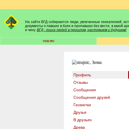
На сайте ВГД собираются люди, увлеченные генеалогией, исто
документы о павших в боях и пропавших без вести, в какой а
и чину.
ВГД - поиск людей в прошлом, настоящем и будущем!
VGD.RU
Профиль
Отзывы
Сообщения
Сообщения друзей
Геометки
Друзья
В друзьях
Древа