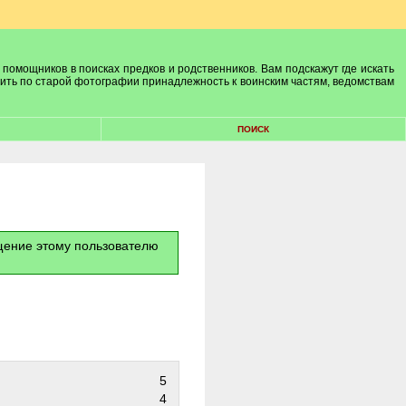
 помощников в поисках предков и родственников. Вам подскажут где искать
лить по старой фотографии принадлежность к воинским частям, ведомствам
ПОИСК
бщение этому пользователю
5
4