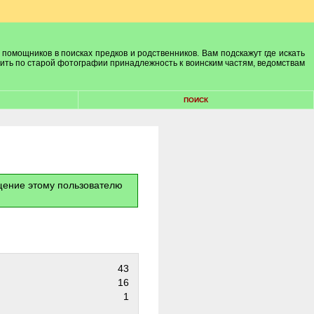
 помощников в поисках предков и родственников. Вам подскажут где искать
лить по старой фотографии принадлежность к воинским частям, ведомствам
ПОИСК
бщение этому пользователю
43
16
1