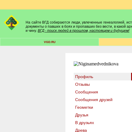
На сайте ВГД собираются люди, увлеченные генеалогией, исто
документы о павших в боях и пропавших без вести, в какой а
и чину.
ВГД - поиск людей в прошлом, настоящем и будущем!
VGD.RU
Профиль
Отзывы
Сообщения
Сообщения друзей
Геометки
Друзья
В друзьях
Древа