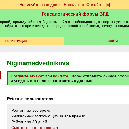
Нарисуйте свое древо. Бесплатно. Онлайн.
[х]
Генеалогический форум ВГД
рией, геральдикой и т.д. Здесь вы найдете собеседников, экспертов, умелых
рхив обратиться при исследовании родословной своей семьи, помогут опреде
РЕГИСТРАЦИЯ
ВОЙТИ
Niginamedvednikova
Создайте аккаунт
или
войдите
, чтобы отправить личное соо
и увидеть его полные
контактные данные
Рейтинг пользователя
Рейтинг за все время:
Уникальных голосующих за все время:
Рейтинг за 30 дней:
Cмотреть, кто голосовал