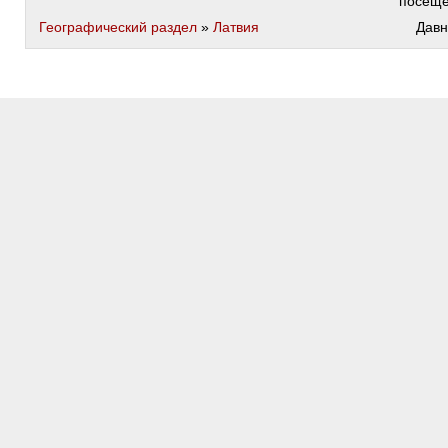
посещ
Географический раздел
»
Латвия
Давн