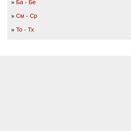
»
Ба - Бе
»
См - Ср
»
То - Тх