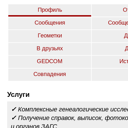
Профиль
О
Сообщения
Сообще
Геометки
Д
В друзьях
GEDCOM
Ис
Совпадения
Услуги
✓
Комплексные генеалогические иссле
✓
Получение справок, выписок, фотоко
и органов ЗАГС