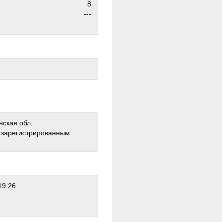
8
---
нская обл.
о зарегистрированным
19:26