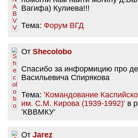
Вагифа) Кулиева!!!
Тема:
Форум ВГД
От
Shecolobo
Спасибо за информицию про де
Васильевича Спирякова
Тема:
'Командование Каспийск
им. С.М. Кирова (1939-1992)'
в р
'КВВМКУ'
От
Jarez