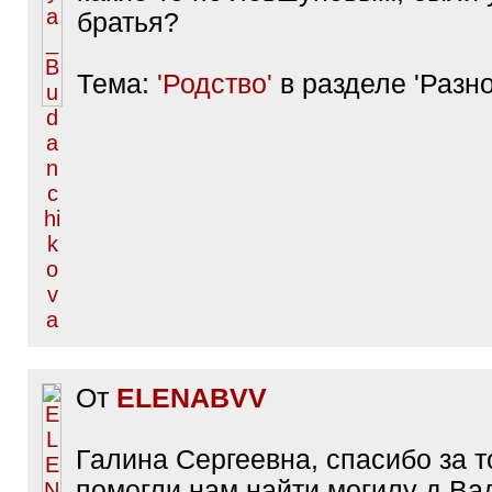
братья?
Тема:
'Родство'
в разделе 'Разно
От
ELENABVV
Галина Сергеевна, спасибо за т
помогли нам найти могилу д.Ва