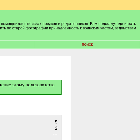
 помощников в поисках предков и родственников. Вам подскажут где искать
лить по старой фотографии принадлежность к воинским частям, ведомствам
ПОИСК
бщение этому пользователю
5
2
---