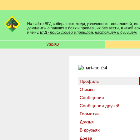
На сайте ВГД собираются люди, увлеченные генеалогией, исто
документы о павших в боях и пропавших без вести, в какой а
и чину.
ВГД - поиск людей в прошлом, настоящем и будущем!
VGD.RU
Профиль
Отзывы
Сообщения
Сообщения друзей
Геометки
Друзья
В друзьях
Древа