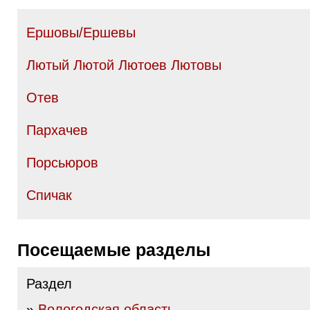
Ершовы/Ершевы
Лютый Лютой Лютоев Лютовы
Отев
Пархачев
Порсьюров
Спичак
Посещаемые разделы
Раздел
»
Вологодская область