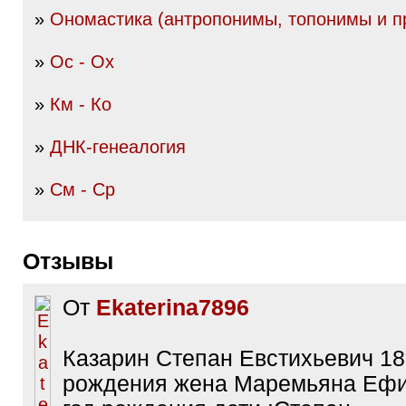
»
Ономастика (антропонимы, топонимы и пр
»
Ос - Ох
»
Км - Ко
»
ДНК-генеалогия
»
См - Ср
Отзывы
От
Ekaterina7896
Казарин Степан Евстихьевич 18
рождения жена Маремьяна Ефи