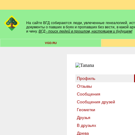
На сайте ВГД собираются люди, увлеченные генеалогией, исто
документы о павших в боях и пропавших без вести, в какой а
и чину.
ВГД - поиск людей в прошлом, настоящем и будущем!
VGD.RU
Профиль
Отзывы
Сообщения
Сообщения друзей
Геометки
Друзья
В друзьях
Древа