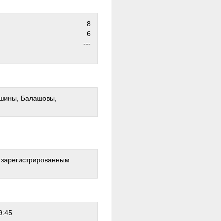
8
6
---
ешины, Балашовы,
о зарегистрированным
9:45