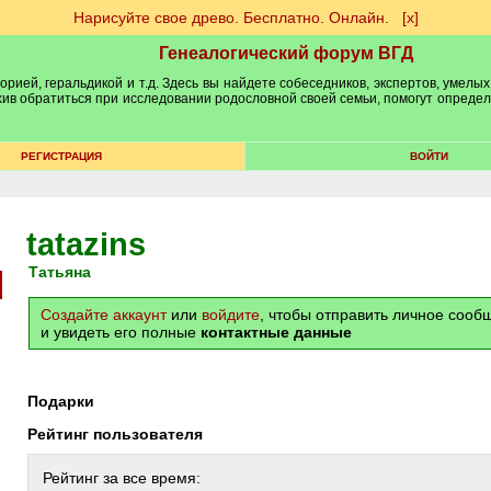
Нарисуйте свое древо. Бесплатно. Онлайн.
[х]
Генеалогический форум ВГД
рией, геральдикой и т.д. Здесь вы найдете собеседников, экспертов, умелых
рхив обратиться при исследовании родословной своей семьи, помогут опреде
РЕГИСТРАЦИЯ
ВОЙТИ
tatazins
Татьяна
Создайте аккаунт
или
войдите
, чтобы отправить личное соо
и увидеть его полные
контактные данные
Подарки
Рейтинг пользователя
Рейтинг за все время: