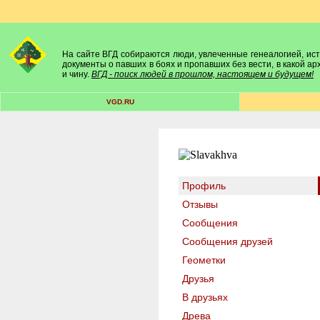
На сайте ВГД собираются люди, увлеченные генеалогией, исто
документы о павших в боях и пропавших без вести, в какой а
и чину.
ВГД - поиск людей в прошлом, настоящем и будущем!
VGD.RU
Профиль
Отзывы
Сообщения
Сообщения друзей
Геометки
Друзья
В друзьях
Древа