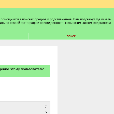
 помощников в поисках предков и родственников. Вам подскажут где искать
лить по старой фотографии принадлежность к воинским частям, ведомствам
ПОИСК
бщение этому пользователю
7
5