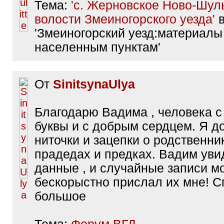
Тема:
'с. Жерновское Ново-Шул
волости Змеиногорского уезда'
в
'Змеиногорский уезд:материалы 
населенным пунктам'
От
SinitsynaUlya
Благодарю Вадима , человека 
буквы и с добрым сердцем. Я д
ниточки и зацепки о родственник
прадедах и предках. Вадим уви
данные , и случайные записи мо
бескорыстно прислал их мне! С
большое