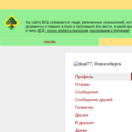
На сайте ВГД собираются люди, увлеченные генеалогией, исто
документы о павших в боях и пропавших без вести, в какой а
и чину.
ВГД - поиск людей в прошлом, настоящем и будущем!
VGD.RU
Профиль
Отзывы
Сообщения
Сообщения друзей
Геометки
Друзья
В друзьях
Древа