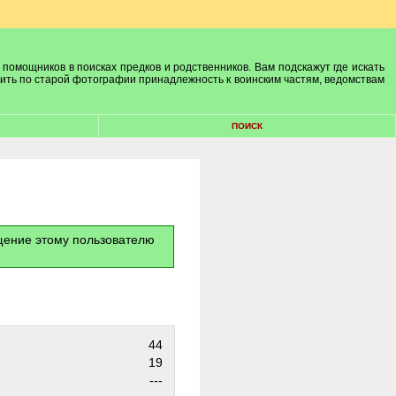
 помощников в поисках предков и родственников. Вам подскажут где искать
лить по старой фотографии принадлежность к воинским частям, ведомствам
ПОИСК
бщение этому пользователю
44
19
---