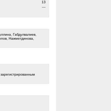
13
---
уллина, Габдулвалиев,
юпов, Нажметдинова,
о зарегистрированным