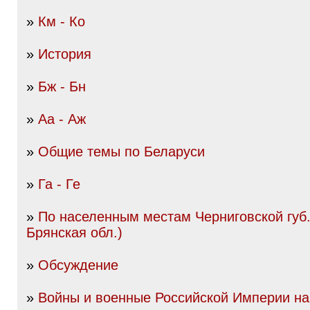
»
Км - Ко
»
История
»
Бж - Бн
»
Аа - Аж
»
Общие темы по Беларуси
»
Га - Ге
»
По населенным местам Черниговской губ.
Брянская обл.)
»
Обсуждение
»
Войны и военные Российской Империи нач