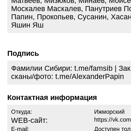
Матвеев, Мизюков, Минаев, Моисе
Москалев Маскалев, Панутриев П
Папин, Прокопьев, Сусанин, Хаса
Яшин Яш
Подпись
Фамилии Сибири: t.me/famsib | Зак
сканы/фото: t.me/AlexanderPapin
Контактная информация
Откуда:
Ижморский
WEB-сайт:
https://vk.com
E-mail:
Доступен тол