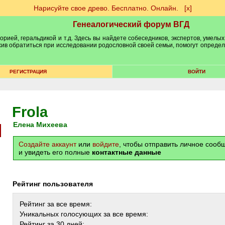
Нарисуйте свое древо. Бесплатно. Онлайн.
[х]
Генеалогический форум ВГД
рией, геральдикой и т.д. Здесь вы найдете собеседников, экспертов, умелых
рхив обратиться при исследовании родословной своей семьи, помогут опреде
РЕГИСТРАЦИЯ
ВОЙТИ
Frola
Елена Михеева
Создайте аккаунт
или
войдите
, чтобы отправить личное соо
и увидеть его полные
контактные данные
Рейтинг пользователя
Рейтинг за все время:
Уникальных голосующих за все время:
Рейтинг за 30 дней: