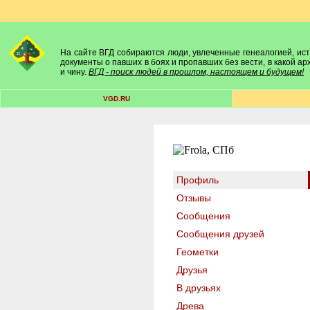
На сайте ВГД собираются люди, увлеченные генеалогией, исто
документы о павших в боях и пропавших без вести, в какой а
и чину.
ВГД - поиск людей в прошлом, настоящем и будущем!
VGD.RU
Профиль
Отзывы
Сообщения
Сообщения друзей
Геометки
Друзья
В друзьях
Древа