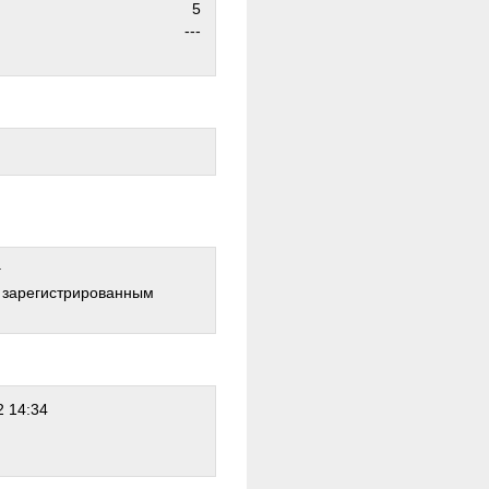
5
---
г
о зарегистрированным
 14:34