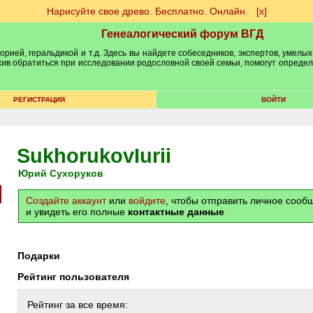
Нарисуйте свое древо. Бесплатно. Онлайн.
[х]
Генеалогический форум ВГД
рией, геральдикой и т.д. Здесь вы найдете собеседников, экспертов, умелых
рхив обратиться при исследовании родословной своей семьи, помогут опреде
РЕГИСТРАЦИЯ
ВОЙТИ
SukhorukovIurii
Юрий Сухоруков
Создайте аккаунт
или
войдите
, чтобы отправить личное соо
и увидеть его полные
контактные данные
Подарки
Рейтинг пользователя
Рейтинг за все время: