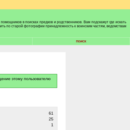
 помощников в поисках предков и родственников. Вам подскажут где искать
лить по старой фотографии принадлежность к воинским частям, ведомствам
ПОИСК
бщение этому пользователю
61
25
1