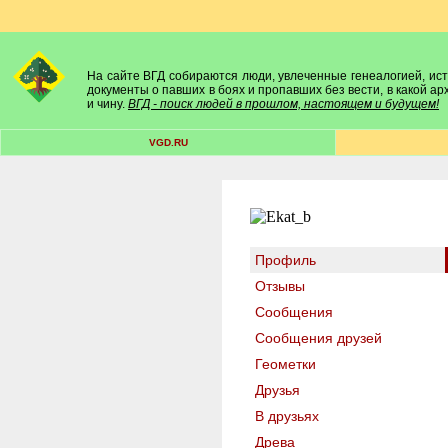
На сайте ВГД собираются люди, увлеченные генеалогией, исто
документы о павших в боях и пропавших без вести, в какой а
и чину.
ВГД - поиск людей в прошлом, настоящем и будущем!
VGD.RU
Профиль
Отзывы
Сообщения
Сообщения друзей
Геометки
Друзья
В друзьях
Древа