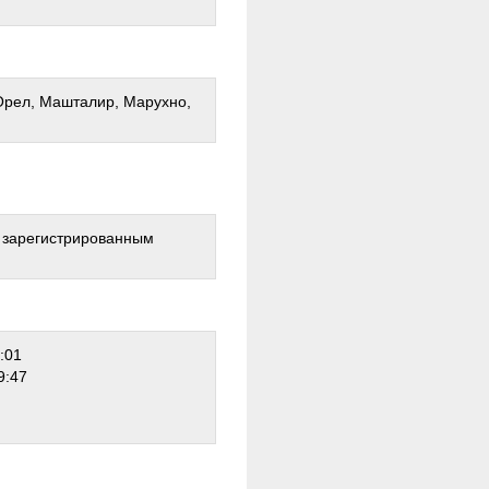
Орел, Машталир, Марухно,
о зарегистрированным
:01
9:47