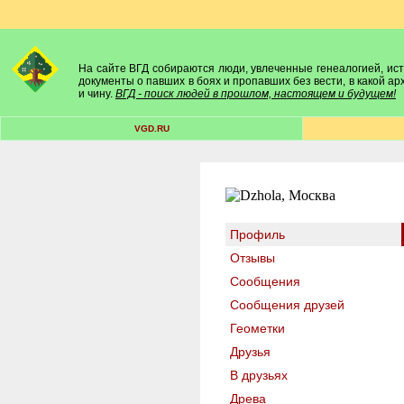
На сайте ВГД собираются люди, увлеченные генеалогией, исто
документы о павших в боях и пропавших без вести, в какой а
и чину.
ВГД - поиск людей в прошлом, настоящем и будущем!
VGD.RU
Профиль
Отзывы
Сообщения
Сообщения друзей
Геометки
Друзья
В друзьях
Древа