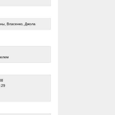
ины, Власенко, Джола
телем
08
:29