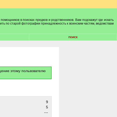
 помощников в поисках предков и родственников. Вам подскажут где искать
лить по старой фотографии принадлежность к воинским частям, ведомствам
ПОИСК
бщение этому пользователю
9
5
---