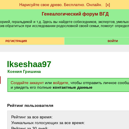
Нарисуйте свое древо. Бесплатно. Онлайн.
[х]
Генеалогический форум ВГД
рией, геральдикой и т.д. Здесь вы найдете собеседников, экспертов, умелых
рхив обратиться при исследовании родословной своей семьи, помогут опреде
РЕГИСТРАЦИЯ
ВОЙТИ
lkseshaa97
Ксения Гришина
Создайте аккаунт
или
войдите
, чтобы отправить личное соо
и увидеть его полные
контактные данные
Рейтинг пользователя
Рейтинг за все время:
Уникальных голосующих за все время:
Рейтинг за 30 дней: