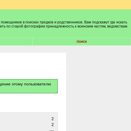
 помощников в поисках предков и родственников. Вам подскажут где искать
лить по старой фотографии принадлежность к воинским частям, ведомствам
ПОИСК
бщение этому пользователю
2
2
---