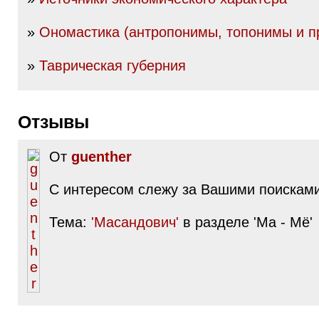
»
Ономастика (антропонимы, топонимы и пр
»
Таврическая губерния
Отзывы
От
guenther
С интересом слежу за Вашими поискам
Тема:
'Масандович'
в разделе 'Ма - Мё'