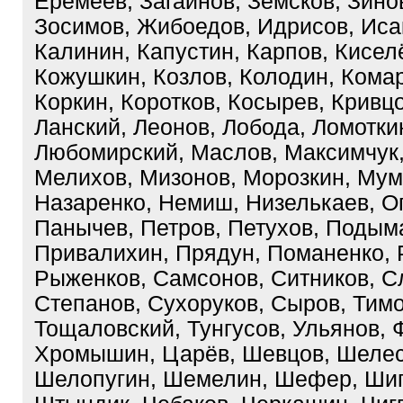
Еремеев, Загайнов, Земсков, Зино
Зосимов, Жибоедов, Идрисов, Иса
Калинин, Капустин, Карпов, Кисел
Кожушкин, Козлов, Колодин, Комар
Коркин, Коротков, Косырев, Кривцо
Ланский, Леонов, Лобода, Ломотки
Любомирский, Маслов, Максимчук
Мелихов, Мизонов, Морозкин, Мум
Назаренко, Немиш, Низелькаев, О
Панычев, Петров, Петухов, Подым
Привалихин, Прядун, Поманенко, 
Рыженков, Самсонов, Ситников, С
Степанов, Сухоруков, Сыров, Тим
Тощаловский, Тунгусов, Ульянов, 
Хромышин, Царёв, Шевцов, Шелес
Шелопугин, Шемелин, Шефер, Шиг