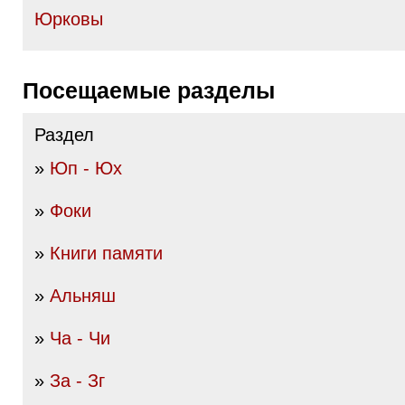
Юрковы
Посещаемые разделы
Раздел
»
Юп - Юх
»
Фоки
»
Книги памяти
»
Альняш
»
Ча - Чи
»
За - Зг