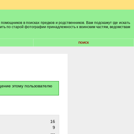
 помощников в поисках предков и родственников. Вам подскажут где искать
лить по старой фотографии принадлежность к воинским частям, ведомствам
ПОИСК
бщение этому пользователю
16
9
---