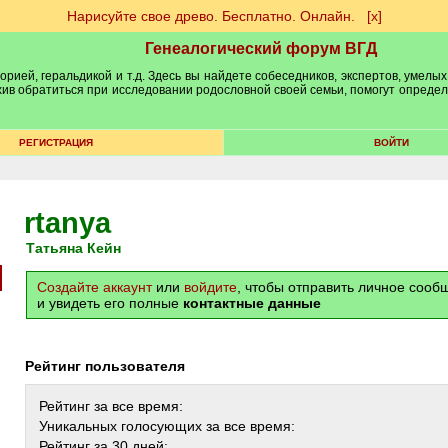
Нарисуйте свое древо. Бесплатно. Онлайн.
[х]
Генеалогический форум ВГД
рией, геральдикой и т.д. Здесь вы найдете собеседников, экспертов, умелых
рхив обратиться при исследовании родословной своей семьи, помогут опреде
РЕГИСТРАЦИЯ
ВОЙТИ
rtanya
Татьяна Кейн
Создайте аккаунт
или
войдите
, чтобы отправить личное соо
и увидеть его полные
контактные данные
Рейтинг пользователя
Рейтинг за все время:
Уникальных голосующих за все время:
Рейтинг за 30 дней: