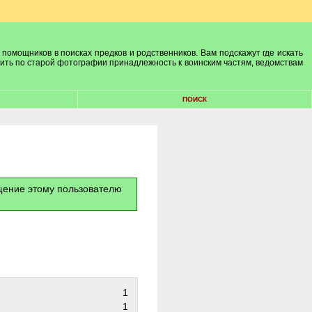
 помощников в поисках предков и родственников. Вам подскажут где искать
лить по старой фотографии принадлежность к воинским частям, ведомствам
ПОИСК
бщение этому пользователю
1
1