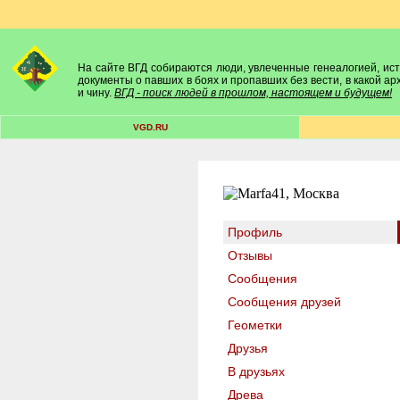
На сайте ВГД собираются люди, увлеченные генеалогией, исто
документы о павших в боях и пропавших без вести, в какой а
и чину.
ВГД - поиск людей в прошлом, настоящем и будущем!
VGD.RU
Профиль
Отзывы
Сообщения
Сообщения друзей
Геометки
Друзья
В друзьях
Древа