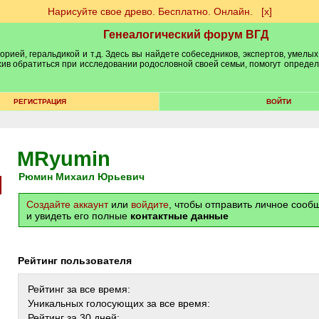
Нарисуйте свое древо. Бесплатно. Онлайн.
[х]
Генеалогический форум ВГД
рией, геральдикой и т.д. Здесь вы найдете собеседников, экспертов, умелых
рхив обратиться при исследовании родословной своей семьи, помогут опреде
РЕГИСТРАЦИЯ
ВОЙТИ
MRyumin
Рюмин Михаил Юрьевич
Создайте аккаунт
или
войдите
, чтобы отправить личное соо
и увидеть его полные
контактные данные
Рейтинг пользователя
Рейтинг за все время:
Уникальных голосующих за все время:
Рейтинг за 30 дней: