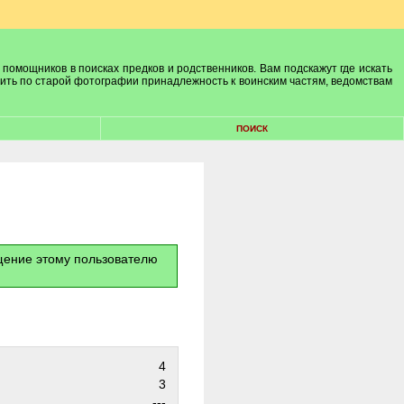
 помощников в поисках предков и родственников. Вам подскажут где искать
лить по старой фотографии принадлежность к воинским частям, ведомствам
ПОИСК
бщение этому пользователю
4
3
---