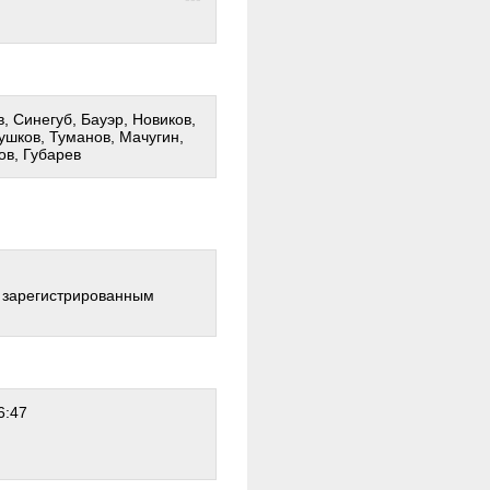
, Синегуб, Бауэр, Новиков,
ушков, Туманов, Мачугин,
ов, Губарев
о зарегистрированным
6:47