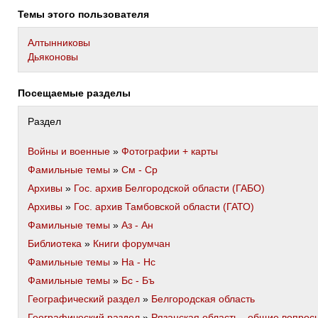
Темы этого пользователя
Алтынниковы
Дьяконовы
Посещаемые разделы
Раздел
Войны и военные
»
Фотографии + карты
Фамильные темы
»
См - Ср
Архивы
»
Гос. архив Белгородской области (ГАБО)
Архивы
»
Гос. архив Тамбовской области (ГАТО)
Фамильные темы
»
Аз - Ан
Библиотека
»
Книги форумчан
Фамильные темы
»
На - Нс
Фамильные темы
»
Бс - Бъ
Географический раздел
»
Белгородская область
Географический раздел
»
Рязанская область - общие вопрос