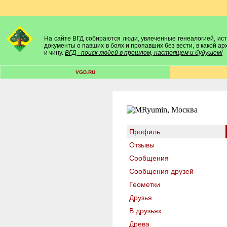
На сайте ВГД собираются люди, увлеченные генеалогией, исто
документы о павших в боях и пропавших без вести, в какой а
и чину.
ВГД - поиск людей в прошлом, настоящем и будущем!
VGD.RU
Профиль
Отзывы
Сообщения
Сообщения друзей
Геометки
Друзья
В друзьях
Древа